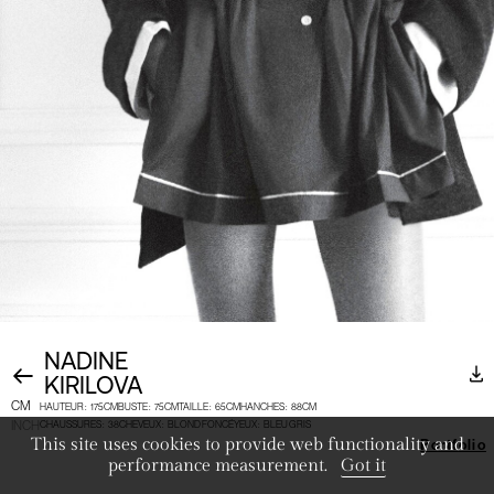
NADINE
KIRILOVA
CM
HAUTEUR
:
175CM
BUSTE
:
75CM
TAILLE
:
65CM
HANCHES
:
88CM
INCH
CHAUSSURES
:
38
CHEVEUX
:
BLOND FONCÉ
YEUX
:
BLEU GRIS
This site uses cookies to provide web functionality and
Portfolio
performance measurement.
Got it