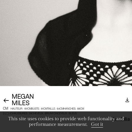
MEGAN
MILES
CM
HAUTEUR
:
181CM
BUSTE
:
81CM
TAILLE
:
64CM
HANCHES
:
88CM
INCH
CHAUSSURES
:
39
CHEVEUX
:
BRUN FONCÉ
YEUX
:
BLEUS
This site uses cookies to provide web functionality and
Portfolio
performance measurement.
Got it