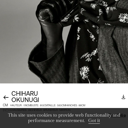
CHIHARU
OKUNUGI
CM
HAUTEUR
:
178CM
BUSTE
:
81.5CM
TAILLE
:
58.5CM
HANCHES
:
88CM
INCH
CHAUSSURES
:
39
CHEVEUX
:
BRUNS
YEUX
:
MARRON
This site uses cookies to provide web functionality and
Portfolio
performance measurement.
Got it