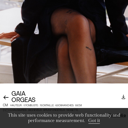
GAIA
ORGEAS
CM
HAUTEUR
:
177CM
BUSTE
:
75CM
TAILLE
:
63CM
HANCHES
:
93CM
INCH
CHAUSSURES
:
38
CHEVEUX
:
BRUN FONCÉ
YEUX
:
NOISETTE
This site uses cookies to provide web functionality and
Portfolio
performance measurement.
Got it