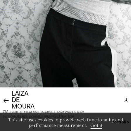
LAIZA
DE
MOURA
CM
HAUTEUR
:
180CM
BUSTE
:
75CM
TAILLE
:
57CM
HANCHES
:
86CM
INCH
CHAUSSURES
:
39
CHEVEUX
:
BRUN FONCÉ
YEUX
:
NOIR
This site uses cookies to provide web functionality and
Portfolio
performance measurement.
Got it