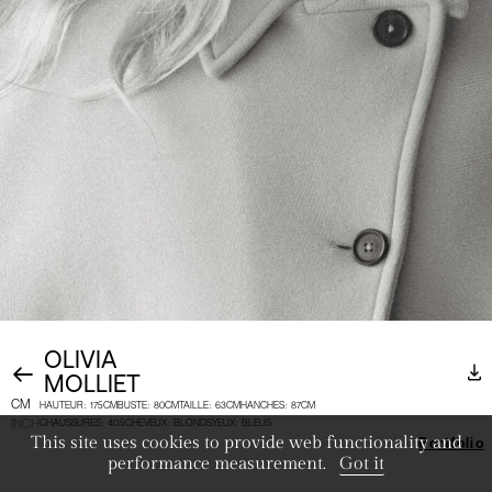
OLIVIA
MOLLIET
CM
HAUTEUR
:
175CM
BUSTE
:
80CM
TAILLE
:
63CM
HANCHES
:
87CM
INCH
CHAUSSURES
:
40.5
CHEVEUX
:
BLONDS
YEUX
:
BLEUS
This site uses cookies to provide web functionality and
Portfolio
performance measurement.
Got it