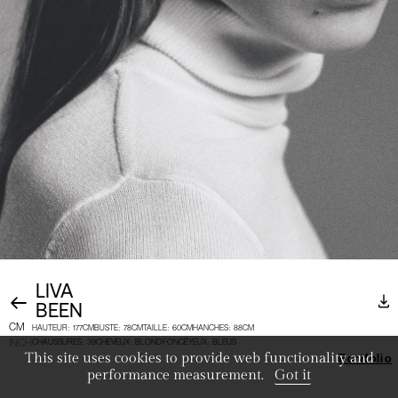
LIVA
BEEN
CM
HAUTEUR
:
177CM
BUSTE
:
78CM
TAILLE
:
60CM
HANCHES
:
88CM
INCH
CHAUSSURES
:
39
CHEVEUX
:
BLOND FONCÉ
YEUX
:
BLEUS
This site uses cookies to provide web functionality and
Portfolio
performance measurement.
Got it