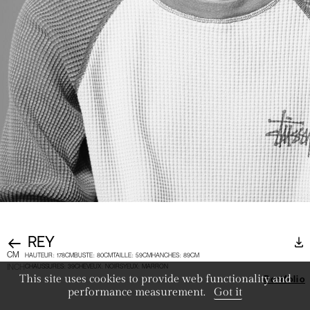
REY
CM
HAUTEUR
:
178CM
BUSTE
:
80CM
TAILLE
:
59CM
HANCHES
:
89CM
INCH
CHAUSSURES
:
39
CHEVEUX
:
NOIRS
YEUX
:
MARRON
This site uses cookies to provide web functionality and
Portfolio
performance measurement.
Got it